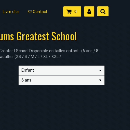
Livre d'or
Contact
0
rums Greatest School
 Greatest School Disponible en tailles enfant : (6 ans / 8
adultes (XS / S / M / L / XL / XXL /...